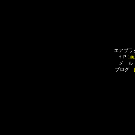
エアブラ
ＨＰ
htt
メー
ブログ