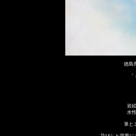
徳島
「
岩
水
筆と
花びらと背景に