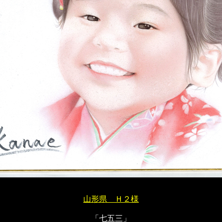
山形県 Ｈ２様
「七五三」